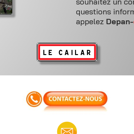
souhaitez un co
questions inform
appelez
Depan-