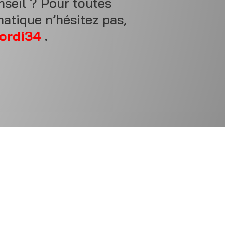
nseil ? Pour toutes
atique n’hésitez pas,
ordi34
.